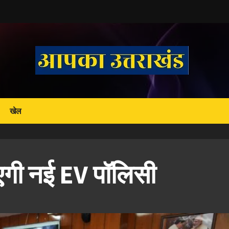
खेल
आएगी नई EV पॉलिसी