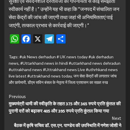
सुरक्षा एवं संवेदनशील दस्तावेजों की गोपनीयता से कोई समझौता
स्वीकार्य नहीं है।” उन्होंने यह भी कहा कि “जनपद में संचालित जन
सेवा केंद्रों की जांच की जाएगी तथा जहां भी अनियमितताएं पाई
जाएंगी, तत्काल प्रभाव से कार्रवाई की जाएगी।”
WhatsApp
Facebook
X
Telegram
Share
Tags:
#uk News derhadun # UK news today #uk derhadun
news
,
#Uttarkhand news in hindi #uttarkhand news dehradun
#uttrakhand news #Uttrakhand news Live #uthrhkand news
live latest #uttrakhand news today
,
जन सेवा केंद्रों की लगातार जांच
और छापेमारी
,
डीएम सविन बंसल के नेतृत्व में जिला प्रशासन का सख़्त रुख
Continue
Previous
मुख्यमंत्री धामी की स्वीकृति के तहत 375 और 365 रुपये प्रति कुंतल की
Reading
पुरानी दरों को बढ़ाकर 405 और 395 रुपये प्रति कुंतल किया गया
Next
बैठक में कृषि सचिव डॉ. एस.एन. पाण्डेय की उपस्थिति में गणेश जोशी ने