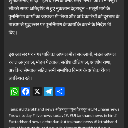
शुभकामनाएं भी दी। इस दौरान कैबिनेट मंत्री गणेश जोशी ने मसूरी
लौटते समय अतिवृष्टि से हुए नुकसान देहरादून – मसूरी मार्ग के
पुनर्निर्माण कार्यों का जायजा भी लिया और अधिकारियों को दूरभाष के
माध्यम से युद्ध स्तर पर पुनर्निर्माण के कार्यों के करने के निर्देश भी
दिए।
इस अवसर पर नगर पालिका अध्यक्ष मीरा सकलानी, मंडल अध्यक्ष
रजत अग्रवाल, मोहन पेटवाल, सतीश ढौंडियाल, आशीष राणा,
अरविन्द सेमवाल सहित सभी सम्बंधित विभाग के अधिकारीगण
उपस्थित रहे।
WhatsApp
Facebook
X
Telegram
Share
Tags:
#Uttarakhand news #देहरादून न्यूज़ देहरादून #CM Dhami news
#news today # live news today##
,
#Uttarkhand news in hindi
#uttarkhand news dehradun #uttrakhand news #Uttrakhand
news Live #uthrhkand news live latest #uttrakhand news