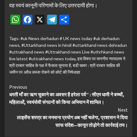
वह स्वयं कानूनी परिणामों के लिए उत्तरदायी होगा।
WhatsApp
Facebook
X
Telegram
Share
Tags:
#uk News derhadun # UK news today #uk derhadun
news
,
#Uttarkhand news in hindi #uttarkhand news dehradun
#uttrakhand news #Uttrakhand news Live #uthrhkand news
live latest #uttrakhand news today
,
इस विषय पर माननीय न्यायालय ने
श्री दरबार साहिब के पक्ष में फैसला सुनाया है
,
बडी खबर : श्री दरबार साहिब की
जमीन पर अवैध कब्जा रोकने को कोर्ट की निषेधाज्ञा
Continue
Previous
धरती माँ का ऋण चुकाने का अवसर है हरेला पर्व” : सीएम धामी ने बच्चों,
Reading
महिलाओं, स्वयंसेवी संगठनों को किया अभियान में शामिल।
Next
लाइसेंस शस्त्र का मनमाना प्रयोग अब नहीं चलेगा, प्रशासन ने दिया
साफ संदेश—कानून तोड़ोगे तो कार्रवाई तय।