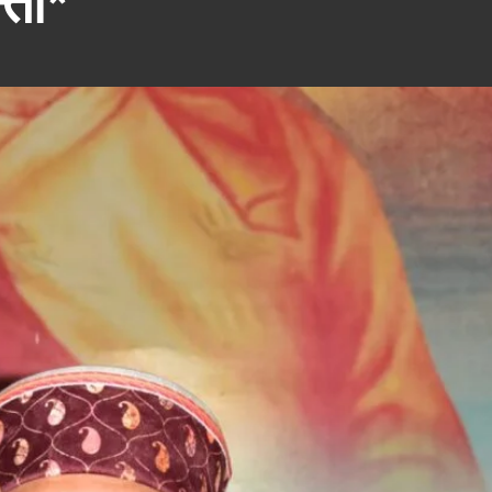
न्ता*