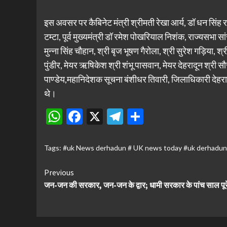
इस अवसर पर कैबिनेट मंत्री श्रीमती रेखा आर्य, डॉ धन सिंह र
टम्टा, पूर्व मुख्यमंत्री डॉ रमेश पोखरियाल निशंक, राज्यसभा स
मुन्ना सिंह चौहान, श्री बृज भूषण गैरोला, श्री सुरेश गड़िया, श्
पुंडीर, मेयर ऋषिकेश श्री शंभू पासवान, मेयर देहरादून श्री
पाण्डेय,महानिदेशक सूचना बंशीधर तिवारी, जिलाधिकारी दे
थे।
WhatsApp
Facebook
X
Telegram
Share
Tags:
#uk News derhadun # UK news today #uk derhadu
Continue
Previous
जन-जन की सरकार, जन-जन के द्वार; धामी सरकार के पांच साल पूर
Reading