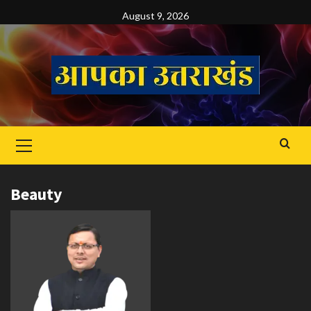
Skip
August 9, 2026
to
content
Primary
Menu
Beauty